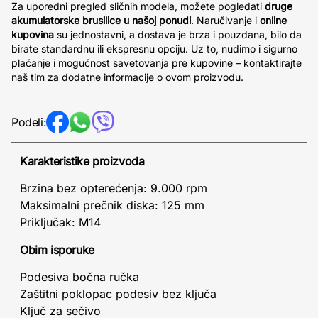
Za uporedni pregled sličnih modela, možete pogledati
druge
akumulatorske brusilice u našoj ponudi
. Naručivanje i
online
kupovina
su jednostavni, a dostava je brza i pouzdana, bilo da
birate standardnu ili ekspresnu opciju. Uz to, nudimo i sigurno
plaćanje i mogućnost savetovanja pre kupovine – kontaktirajte
naš tim za dodatne informacije o ovom proizvodu.
Podeli:
Karakteristike proizvoda
Brzina bez opterećenja: 9.000 rpm
Maksimalni prečnik diska: 125 mm
Priključak: M14
Obim isporuke
Podesiva bočna ručka
Zaštitni poklopac podesiv bez ključa
Ključ za sečivo