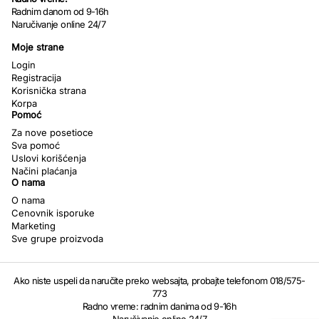
Radnim danom od 9-16h
Naručivanje online 24/7
Moje strane
Login
Registracija
Korisnička strana
Korpa
Pomoć
Za nove posetioce
Sva pomoć
Uslovi korišćenja
Načini plaćanja
O nama
O nama
Cenovnik isporuke
Marketing
Sve grupe proizvoda
Ako niste uspeli da naručite preko websajta, probajte telefonom 018/575-
773
Radno vreme: radnim danima od 9-16h