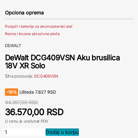
Opciona oprema
Punjači i baterije za akumulatorski alat
Rezne i brusne abrazivne ploče
DEWALT
DeWalt DCG409VSN Aku brusilica
18V XR Solo
Šifra proizvoda:
DCG409VSN
-
18%
Ušteda
7.827
RSD
44.397,00 RSD
36.570,00 RSD
U cenu je uračunat PDV