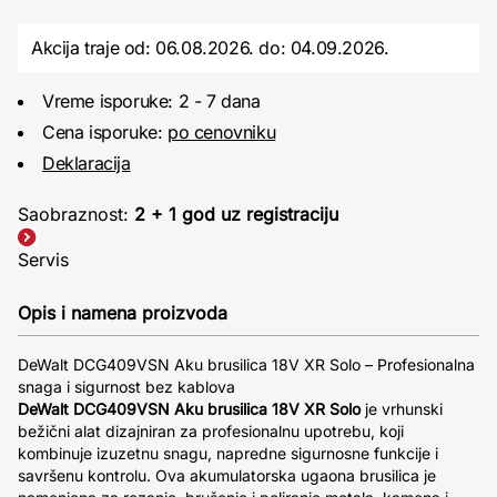
Akcija traje od: 06.08.2026.
do:
04.09.2026.
Vreme isporuke: 2 - 7 dana
Cena isporuke:
po cenovniku
Deklaracija
Saobraznost:
2 + 1 god uz registraciju
Servis
Opis i namena proizvoda
DeWalt DCG409VSN Aku brusilica 18V XR Solo – Profesionalna
snaga i sigurnost bez kablova
DeWalt DCG409VSN Aku brusilica 18V XR Solo
je vrhunski
bežični alat dizajniran za profesionalnu upotrebu, koji
kombinuje izuzetnu snagu, napredne sigurnosne funkcije i
savršenu kontrolu. Ova akumulatorska ugaona brusilica je