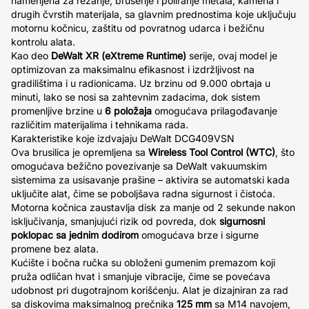
namenjena za rezanje, brušenje i poliranje metala, kamena i
drugih čvrstih materijala, sa glavnim prednostima koje uključuju
motornu kočnicu, zaštitu od povratnog udarca i bežičnu
kontrolu alata.
Kao deo
DeWalt XR (eXtreme Runtime)
serije, ovaj model je
optimizovan za maksimalnu efikasnost i izdržljivost na
gradilištima i u radionicama. Uz brzinu od 9.000 obrtaja u
minuti, lako se nosi sa zahtevnim zadacima, dok sistem
promenljive brzine u
6 položaja
omogućava prilagođavanje
različitim materijalima i tehnikama rada.
Karakteristike koje izdvajaju DeWalt DCG409VSN
Ova brusilica je opremljena sa
Wireless Tool Control (WTC)
, što
omogućava bežično povezivanje sa DeWalt vakuumskim
sistemima za usisavanje prašine – aktivira se automatski kada
uključite alat, čime se poboljšava radna sigurnost i čistoća.
Motorna kočnica zaustavlja disk za manje od 2 sekunde nakon
isključivanja, smanjujući rizik od povreda, dok
sigurnosni
poklopac sa jednim dodirom
omogućava brze i sigurne
promene bez alata.
Kućište i bočna ručka su obloženi gumenim premazom koji
pruža odličan hvat i smanjuje vibracije, čime se povećava
udobnost pri dugotrajnom korišćenju. Alat je dizajniran za rad
sa diskovima maksimalnog prečnika
125 mm
sa M14 navojem,