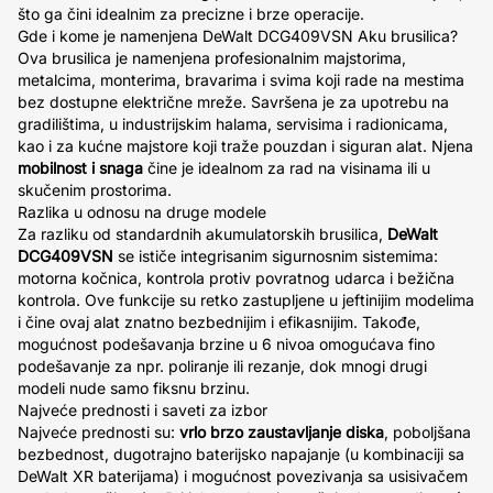
što ga čini idealnim za precizne i brze operacije.
Gde i kome je namenjena DeWalt DCG409VSN Aku brusilica?
Ova brusilica je namenjena profesionalnim majstorima,
metalcima, monterima, bravarima i svima koji rade na mestima
bez dostupne električne mreže. Savršena je za upotrebu na
gradilištima, u industrijskim halama, servisima i radionicama,
kao i za kućne majstore koji traže pouzdan i siguran alat. Njena
mobilnost i snaga
čine je idealnom za rad na visinama ili u
skučenim prostorima.
Razlika u odnosu na druge modele
Za razliku od standardnih akumulatorskih brusilica,
DeWalt
DCG409VSN
se ističe integrisanim sigurnosnim sistemima:
motorna kočnica, kontrola protiv povratnog udarca i bežična
kontrola. Ove funkcije su retko zastupljene u jeftinijim modelima
i čine ovaj alat znatno bezbednijim i efikasnijim. Takođe,
mogućnost podešavanja brzine u 6 nivoa omogućava fino
podešavanje za npr. poliranje ili rezanje, dok mnogi drugi
modeli nude samo fiksnu brzinu.
Najveće prednosti i saveti za izbor
Najveće prednosti su:
vrlo brzo zaustavljanje diska
, poboljšana
bezbednost, dugotrajno baterijsko napajanje (u kombinaciji sa
DeWalt XR baterijama) i mogućnost povezivanja sa usisivačem