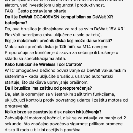
alatom, već investicijom u sigurnost i produktivnost.
FAQ – Često postavljana pitanja
Da li je DeWalt DCG409VSN kompatibilan sa DeWalt XR
baterijama?
Da, ova brusilica je dizajnirana za rad sa svim DeWalt 18V XR i
FlexVolt baterijama (nisu uključene u solo paketu).
Koji je maksimalni prečnik diska koji može da se koristi?
Maksimalni prečnik diska je
125 mm
, sa M14 navojem.
Preporučuje se korišćenje diskova za sečenje ili brušenje u
skladu sa specifikacijama alata.
Kako funkcioniše Wireless Tool Control?
WTC omogućava bežično povezivanje sa DeWalt vakuumskim
sistemima – kada uključite brusilicu, usisivač automatski
startuje, što olakšava upravljanje prašinom.
Da li brusilica ima zaštitu od preopterećenja?
Da, alat je opremljen sa višestrukim zaštitnim funkcijama,
uključujući kontrolu protiv povratnog udarca i zaštitu motora od
pregrevanja.
Koliko brzo se zaustavlja disk nakon isključivanja?
Zahvaljujući motornoj kočnici, disk se zaustavlja za manje od 2
sekunde, što značajno povećava sigurnost prilikom promene
diska ili rada u blizini osetljivih površina.