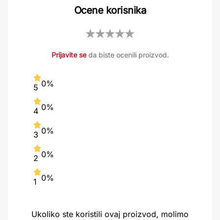
Ocene korisnika
Prijavite se
da biste ocenili proizvod.
0%
5
0%
4
0%
3
0%
2
0%
1
Ukoliko ste koristili ovaj proizvod, molimo