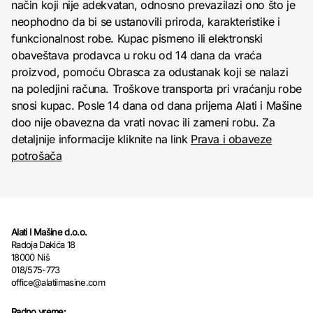
način koji nije adekvatan, odnosno prevazilazi ono što je
neophodno da bi se ustanovili priroda, karakteristike i
funkcionalnost robe. Kupac pismeno ili elektronski
obaveštava prodavca u roku od 14 dana da vraća
proizvod, pomoću Obrasca za odustanak koji se nalazi
na poledjini računa. Troškove transporta pri vraćanju robe
snosi kupac. Posle 14 dana od dana prijema Alati i Mašine
doo nije obavezna da vrati novac ili zameni robu. Za
detaljnije informacije kliknite na link
Prava i obaveze
potrošača
Alati I Mašine d.o.o.
Radoja Dakića 18
18000 Niš
018/575-773
office@alatiimasine.com
Radno vreme: