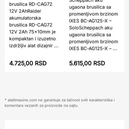
brusilica RD-CAG72
ugaona brusilica sa
12V 2AhRaider
promenljivom brzinom
akumulatorska
IXES BC-AG125-X –
brusilica RD-CAG72
SoloScheppach aku
12V 2Ah 75x10mm je
ugaona brusilica sa
kompaktan i izuzetno
promenljivom brzinom
izdržljiv alat dizajnir ...
IXES BC-AG125-X – ...
4.725,00 RSD
5.615,00 RSD
* alatiimasine.com ne garantuje za tačnost svih karakteristika i
komentara vezanih za proizvode na sajtu.