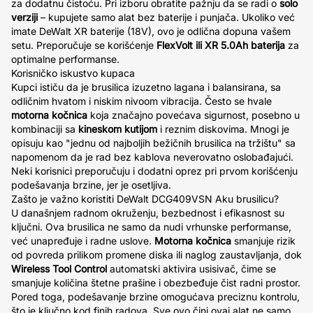
za dodatnu čistoću. Pri izboru obratite pažnju da se radi o
solo
verziji
– kupujete samo alat bez baterije i punjača. Ukoliko već
imate DeWalt XR baterije (18V), ovo je odlična dopuna vašem
setu. Preporučuje se korišćenje
FlexVolt ili XR 5.0Ah baterija
za
optimalne performanse.
Korisničko iskustvo kupaca
Kupci ističu da je brusilica izuzetno lagana i balansirana, sa
odličnim hvatom i niskim nivoom vibracija. Često se hvale
motorna kočnica
koja značajno povećava sigurnost, posebno u
kombinaciji sa
kineskom kutijom
i reznim diskovima. Mnogi je
opisuju kao "jednu od najboljih bežičnih brusilica na tržištu" sa
napomenom da je rad bez kablova neverovatno oslobađajući.
Neki korisnici preporučuju i dodatni oprez pri prvom korišćenju
podešavanja brzine, jer je osetljiva.
Zašto je važno koristiti DeWalt DCG409VSN Aku brusilicu?
U današnjem radnom okruženju, bezbednost i efikasnost su
ključni. Ova brusilica ne samo da nudi vrhunske performanse,
već unapređuje i radne uslove.
Motorna kočnica
smanjuje rizik
od povreda prilikom promene diska ili naglog zaustavljanja, dok
Wireless Tool Control
automatski aktivira usisivač, čime se
smanjuje količina štetne prašine i obezbeđuje čist radni prostor.
Pored toga, podešavanje brzine omogućava preciznu kontrolu,
što je ključno kod finih radova. Sve ovo čini ovaj alat ne samo