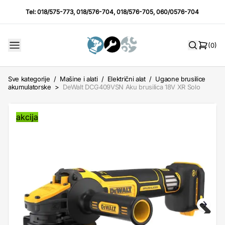
Tel:
018/575-773
,
018/576-704
,
018/576-705
,
060/0576-704
(0)
Sve kategorije
/
Mašine i alati
/
Električni alat
/
Ugaone brusilice
akumulatorske
>
DeWalt DCG409VSN Aku brusilica 18V XR Solo
akcija