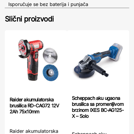
Isporučuje se bez baterija i punjača
Slični proizvodi
Scheppach aku ugaona
Raider akumulatorska
brusilica sa promenljivom
brusilica RD-CAG72 12V
brzinom IXES BC-AG125-
2Ah 75x10mm
X – Solo
Raider akumulatorska
Scheppach aku