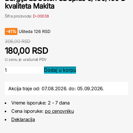
kvaliteta Makita
Šifra proizvoda:
D-00038
-
41%
Ušteda
126
RSD
306,00 RSD
180,00 RSD
U cenu je uračunat PDV
Akcija traje od: 07.08.2026.
do:
05.09.2026.
Vreme isporuke: 2 - 7 dana
Cena isporuke:
po cenovniku
Deklaracija