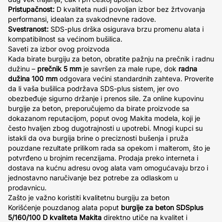
Pristupačnost:
D kvaliteta nudi povoljan izbor bez žrtvovanja
performansi, idealan za svakodnevne radove.
Svestranost:
SDS-plus drška osigurava brzu promenu alata i
kompatibilnost sa većinom bušilica.
Saveti za izbor ovog proizvoda
Kada birate burgiju za beton, obratite pažnju na prečnik i radnu
dužinu –
prečnik 5 mm
je savršen za male rupe, dok
radna
dužina 100 mm
odgovara većini standardnih zahteva. Proverite
da li vaša bušilica podržava SDS-plus sistem, jer ovo
obezbeđuje sigurno držanje i prenos sile. Za online kupovinu
burgije za beton, preporučujemo da birate proizvode sa
dokazanom reputacijom, poput ovog Makita modela, koji je
često hvaljen zbog dugotrajnosti u upotrebi. Mnogi kupci su
istakli da ova burgija brine o preciznosti bušenja i pruža
pouzdane rezultate prilikom rada sa opekom i malterom, što je
potvrđeno u brojnim recenzijama. Prodaja preko interneta i
dostava na kućnu adresu ovog alata vam omogućavaju brzo i
jednostavno naručivanje bez potrebe za odlaskom u
prodavnicu.
Zašto je važno koristiti kvalitetnu burgiju za beton
Korišćenje pouzdanog alata poput
burgije za beton SDSplus
5/160/100 D kvaliteta Makita
direktno utiče na kvalitet i