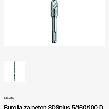
Makita
Burgija za beton SDSplus 5/160/100 D