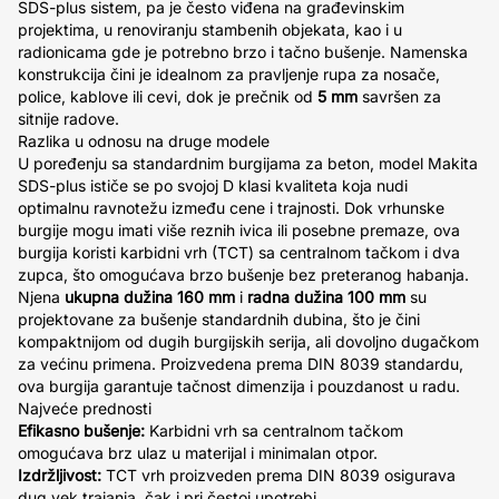
SDS-plus sistem, pa je često viđena na građevinskim
projektima, u renoviranju stambenih objekata, kao i u
radionicama gde je potrebno brzo i tačno bušenje. Namenska
konstrukcija čini je idealnom za pravljenje rupa za nosače,
police, kablove ili cevi, dok je prečnik od
5 mm
savršen za
sitnije radove.
Razlika u odnosu na druge modele
U poređenju sa standardnim burgijama za beton, model Makita
SDS-plus ističe se po svojoj D klasi kvaliteta koja nudi
optimalnu ravnotežu između cene i trajnosti. Dok vrhunske
burgije mogu imati više reznih ivica ili posebne premaze, ova
burgija koristi karbidni vrh (TCT) sa centralnom tačkom i dva
zupca, što omogućava brzo bušenje bez preteranog habanja.
Njena
ukupna dužina 160 mm
i
radna dužina 100 mm
su
projektovane za bušenje standardnih dubina, što je čini
kompaktnijom od dugih burgijskih serija, ali dovoljno dugačkom
za većinu primena. Proizvedena prema DIN 8039 standardu,
ova burgija garantuje tačnost dimenzija i pouzdanost u radu.
Najveće prednosti
Efikasno bušenje:
Karbidni vrh sa centralnom tačkom
omogućava brz ulaz u materijal i minimalan otpor.
Izdržljivost:
TCT vrh proizveden prema DIN 8039 osigurava
dug vek trajanja, čak i pri čestoj upotrebi.