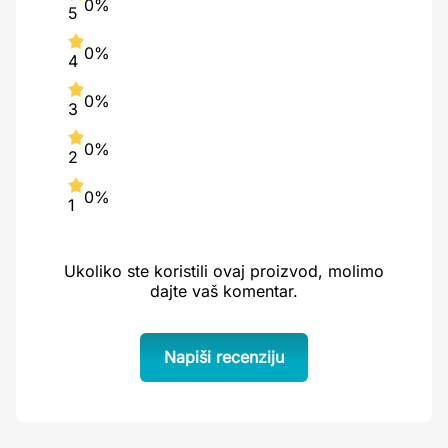
0%
5
0%
4
0%
3
0%
2
0%
1
Ukoliko ste koristili ovaj proizvod, molimo
dajte vaš komentar.
Napiši recenziju