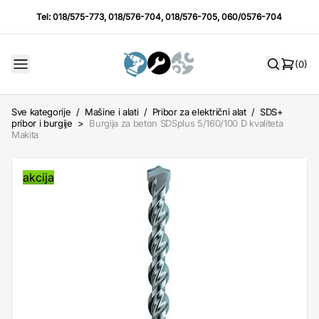
Tel:
018/575-773
,
018/576-704
,
018/576-705
,
060/0576-704
(0)
Sve kategorije
/
Mašine i alati
/
Pribor za električni alat
/
SDS+
pribor i burgije
>
Burgija za beton SDSplus 5/160/100 D kvaliteta
Makita
akcija