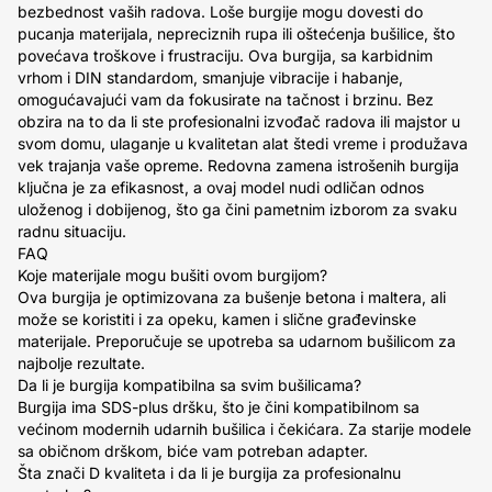
bezbednost vaših radova. Loše burgije mogu dovesti do
pucanja materijala, nepreciznih rupa ili oštećenja bušilice, što
povećava troškove i frustraciju. Ova burgija, sa karbidnim
vrhom i DIN standardom, smanjuje vibracije i habanje,
omogućavajući vam da fokusirate na tačnost i brzinu. Bez
obzira na to da li ste profesionalni izvođač radova ili majstor u
svom domu, ulaganje u kvalitetan alat štedi vreme i produžava
vek trajanja vaše opreme. Redovna zamena istrošenih burgija
ključna je za efikasnost, a ovaj model nudi odličan odnos
uloženog i dobijenog, što ga čini pametnim izborom za svaku
radnu situaciju.
FAQ
Koje materijale mogu bušiti ovom burgijom?
Ova burgija je optimizovana za bušenje betona i maltera, ali
može se koristiti i za opeku, kamen i slične građevinske
materijale. Preporučuje se upotreba sa udarnom bušilicom za
najbolje rezultate.
Da li je burgija kompatibilna sa svim bušilicama?
Burgija ima SDS-plus dršku, što je čini kompatibilnom sa
većinom modernih udarnih bušilica i čekićara. Za starije modele
sa običnom drškom, biće vam potreban adapter.
Šta znači D kvaliteta i da li je burgija za profesionalnu