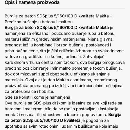
Opis i namena proizvoda
Burgija za beton SDSplus 5/160/100 D kvaliteta Makita –
Precizno bušenje u betonu i malteru
Burgija za beton SDSplus 5/160/100 D kvaliteta Makita
je
namenjena za efikasno i pouzdano bušenje rupa u betonu,
malteru i sličnim građevinskim materijalima. Njena glavna
prednost leži u kombinaciji brzog bušenja, postojanosti i
pristupačne cene, što je čini odličnim izborom za svakodnevne
radove na gradilištu ili u kućnoj radinosti. Zahvaljujući
karbidnom vrhu sa centralnom tačkom, ova burgija omogućava
precizno pozicioniranje i minimalno pomeranje tokom bušenja,
dok optimizovani zupci obezbeđuju efikasno uklanjanje
materijala. Ovaj alat je deo Makita asortimana, renomiranog
proizvođača poznatog po izdržljivim i funkcionalnim rešenjima
za profesionalce i hobiste.
Gde se koristi i kome je namenjena
Ova burgija sa SDS-plus drškom je idealna za sve koji rade sa
betonom i malterom, bilo da se radi o postavljanju instalacija,
montaži nosača, ili jednostavnim kućnim popravkama.
Burgija
za beton SDSplus 5/160/100 D kvaliteta
je pogodna za
upotrebu sa svim rotacionim i udarnim bušilicama koje imaju