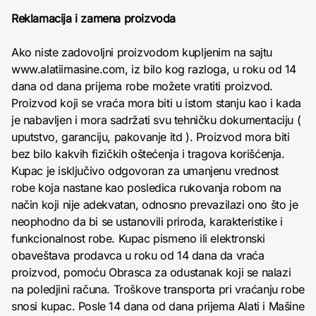
Reklamacija i zamena proizvoda
Ako niste zadovoljni proizvodom kupljenim na sajtu
www.alatiimasine.com, iz bilo kog razloga, u roku od 14
dana od dana prijema robe možete vratiti proizvod.
Proizvod koji se vraća mora biti u istom stanju kao i kada
je nabavljen i mora sadržati svu tehničku dokumentaciju (
uputstvo, garanciju, pakovanje itd ). Proizvod mora biti
bez bilo kakvih fizičkih oštećenja i tragova korišćenja.
Kupac je isključivo odgovoran za umanjenu vrednost
robe koja nastane kao posledica rukovanja robom na
način koji nije adekvatan, odnosno prevazilazi ono što je
neophodno da bi se ustanovili priroda, karakteristike i
funkcionalnost robe. Kupac pismeno ili elektronski
obaveštava prodavca u roku od 14 dana da vraća
proizvod, pomoću Obrasca za odustanak koji se nalazi
na poledjini računa. Troškove transporta pri vraćanju robe
snosi kupac. Posle 14 dana od dana prijema Alati i Mašine