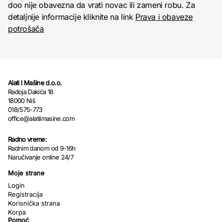
doo nije obavezna da vrati novac ili zameni robu. Za
detaljnije informacije kliknite na link
Prava i obaveze
potrošača
Alati I Mašine d.o.o.
Radoja Dakića 18
18000 Niš
018/575-773
office@alatiimasine.com
Radno vreme:
Radnim danom od 9-16h
Naručivanje online 24/7
Moje strane
Login
Registracija
Korisnička strana
Korpa
Pomoć